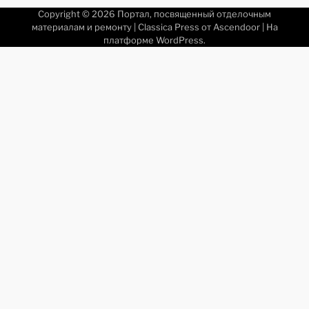
Copyright © 2026
Портал, посвященный отделочным
материалам и ремонту
| Classica Press от
Ascendoor
| На
платформе
WordPress
.