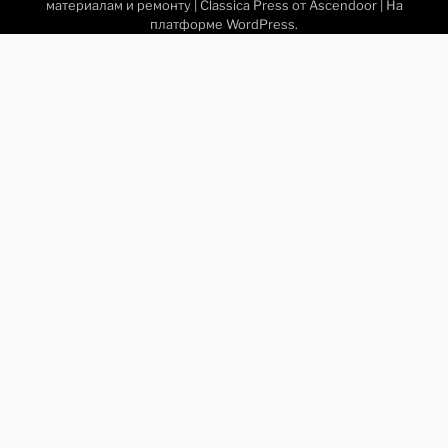
материалам и ремонту
| Classica Press от
Ascendoor
| На
платформе
WordPress
.