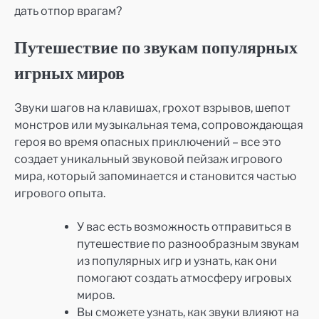
дать отпор врагам?
Путешествие по звукам популярных
игрных миров
Звуки шагов на клавишах, грохот взрывов, шепот
монстров или музыкальная тема, сопровождающая
героя во время опасных приключений – все это
создает уникальный звуковой пейзаж игрового
мира, который запоминается и становится частью
игрового опыта.
У вас есть возможность отправиться в
путешествие по разнообразным звукам
из популярных игр и узнать, как они
помогают создать атмосферу игровых
миров.
Вы сможете узнать, как звуки влияют на