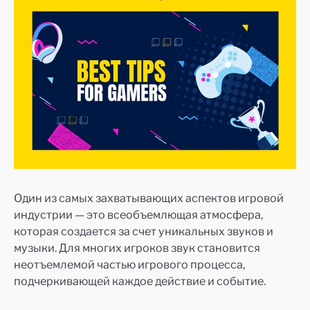
Один из самых захватывающих аспектов игровой
индустрии — это всеобъемлющая атмосфера,
которая создается за счет уникальных звуков и
музыки. Для многих игроков звук становится
неотъемлемой частью игрового процесса,
подчеркивающей каждое действие и событие.