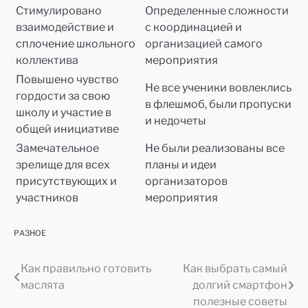
Стимулировано
Определенные сложности
взаимодействие и
с координацией и
сплочение школьного
организацией самого
коллектива
мероприятия
Повышено чувство
Не все ученики вовлеклись
гордости за свою
в флешмоб, были пропуски
школу и участие в
и недочеты
общей инициативе
Замечательное
Не были реализованы все
зрелище для всех
планы и идеи
присутствующих и
организаторов
участников
мероприятия
РАЗНОЕ
Как правильно готовить
Как выбрать самый
Навигация
маслята
долгий смартфон
по
полезные советы