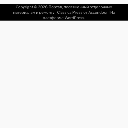
Copyright © 2026
Портал, посвященный отделочным
материалам и ремонту
| Classica Press от
Ascendoor
| На
платформе
WordPress
.