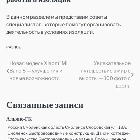
работы в изоляции
В данном разделе мы представим советы
специалистов, которые помогут организовать
деятельность в условиях изоляции.
РАЗНОЕ
Новая модель Xiaomi Mi
Увлекательное
Навигация
Band 5 — улучшения и
путешествие в мир с
по
новые возможности
высоты — 100 фото с
дрона
записям
Связанные записи
Альянс-ГК
Россия Смоленская область Смоленск Слободская ул., 18А,
Смоленск Быстровозводимые конструкции, Дачи и коттеджи,
Строительство Быстровозводимые здания, Промышленное