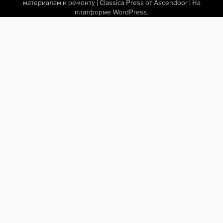
материалам и ремонту
| Classica Press от
Ascendoor
| На
платформе
WordPress
.