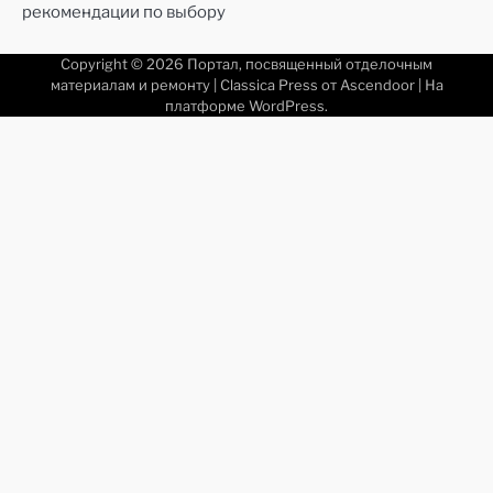
рекомендации по выбору
Copyright © 2026
Портал, посвященный отделочным
материалам и ремонту
| Classica Press от
Ascendoor
| На
платформе
WordPress
.