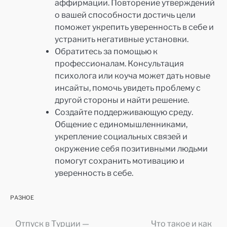
аффирмации. Повторение утверждений
о вашей способности достичь цели
поможет укрепить уверенность в себе и
устранить негативные установки.
Обратитесь за помощью к
профессионалам. Консультация
психолога или коуча может дать новые
инсайты, помочь увидеть проблему с
другой стороны и найти решение.
Создайте поддерживающую среду.
Общение с единомышленниками,
укрепление социальных связей и
окружение себя позитивными людьми
помогут сохранить мотивацию и
уверенность в себе.
РАЗНОЕ
Отпуск в Турции —
Что такое и как
Навигация