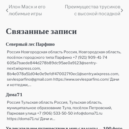
Илон Маск и его
Преимущества трусиков
Навигация
любимые игры
с высокой посадкой
по
записям
Связанные записи
Северный лес Парфино
Россия Новгородская область Россия, Новгородская область,
посёлок городского типа Парфино +7 (921) 909-41-74
605a7baede844d278b89dc95ae0a9123@sentry-
next.wixpress.com,
8b4e078a51d04e0e9efdf470027f0ec1@sentry.wixpress.com,
sevlesparfino@gmail.com https://www.sevlesparfino.com/ Дачи
и коттеджи,…
Дома71
Россия Тульская область Россия, Тульская область,
муниципальное образование Тула, посёлок Петровский,
Парковая улица +7 (906) 533-50-50 info@doma71.ru
https://doma71.ru/ Дачи и…