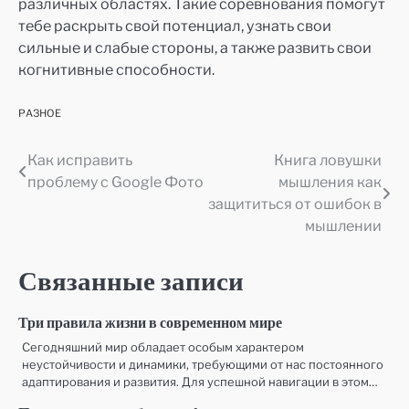
различных областях. Такие соревнования помогут
тебе раскрыть свой потенциал, узнать свои
сильные и слабые стороны, а также развить свои
когнитивные способности.
РАЗНОЕ
Как исправить
Книга ловушки
Навигация
проблему с Google Фото
мышления как
по
защититься от ошибок в
мышлении
записям
Связанные записи
Три правила жизни в современном мире
Сегодняшний мир обладает особым характером
неустойчивости и динамики, требующими от нас постоянного
адаптирования и развития. Для успешной навигации в этом…