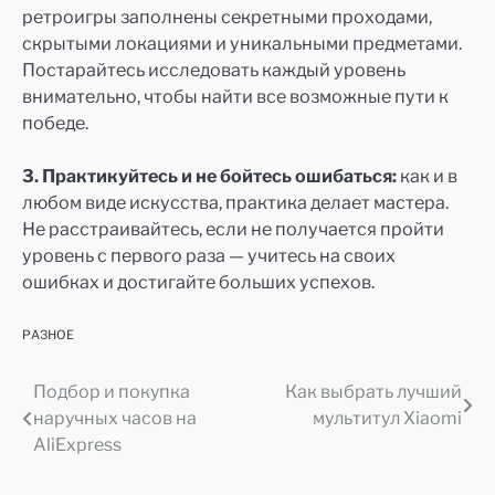
ретроигры заполнены секретными проходами,
скрытыми локациями и уникальными предметами.
Постарайтесь исследовать каждый уровень
внимательно, чтобы найти все возможные пути к
победе.
3. Практикуйтесь и не бойтесь ошибаться:
как и в
любом виде искусства, практика делает мастера.
Не расстраивайтесь, если не получается пройти
уровень с первого раза — учитесь на своих
ошибках и достигайте больших успехов.
РАЗНОЕ
Подбор и покупка
Как выбрать лучший
Навигация
наручных часов на
мультитул Xiaomi
по
AliExpress
записям