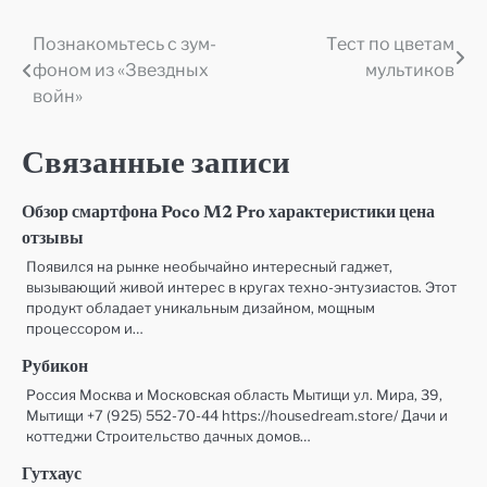
Познакомьтесь с зум-
Тест по цветам
Навигация
фоном из «Звездных
мультиков
по
войн»
записям
Связанные записи
Обзор смартфона Poco M2 Pro характеристики цена
отзывы
Появился на рынке необычайно интересный гаджет,
вызывающий живой интерес в кругах техно-энтузиастов. Этот
продукт обладает уникальным дизайном, мощным
процессором и…
Рубикон
Россия Москва и Московская область Мытищи ул. Мира, 39,
Мытищи +7 (925) 552-70-44 https://housedream.store/ Дачи и
коттеджи Строительство дачных домов…
Гутхаус