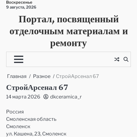
Воскресенье
Перейти
9 августа, 2026
к
Портал, посвященный
содержимому
отделочным материалам и
ремонту
Главная
Разное
СтройАрсенал 67
СтройАрсенал 67
14 марта 2026
dkceramica_r
Россия
Смоленская область
Смоленск
ул. Кашена, 23, Смоленск