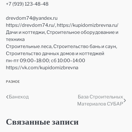
+7 (919) 123-48-48
drevdom74@yandex.ru
https://drevdom74.ru/, https://kupidomizbrevna.ru/
Дачи и коттеджи, Строительное оборудование и
техника
Строительные леса, Строительство бань и саун,
Строительство дачных домов и коттеджей
пн-пт 09:00–18:00; сб 10:00–14:00
https://vk.com/kupidomizbrevna
РАЗНОЕ
Банеход
База Строительных
Навигация
Материалов СУБАР
по
записям
Связанные записи