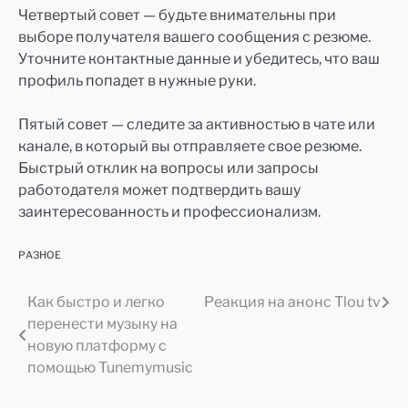
Четвертый совет — будьте внимательны при
выборе получателя вашего сообщения с резюме.
Уточните контактные данные и убедитесь, что ваш
профиль попадет в нужные руки.
Пятый совет — следите за активностью в чате или
канале, в который вы отправляете свое резюме.
Быстрый отклик на вопросы или запросы
работодателя может подтвердить вашу
заинтересованность и профессионализм.
РАЗНОЕ
Как быстро и легко
Реакция на анонс Tlou tv
Навигация
перенести музыку на
по
новую платформу с
помощью Tunemymusic
записям