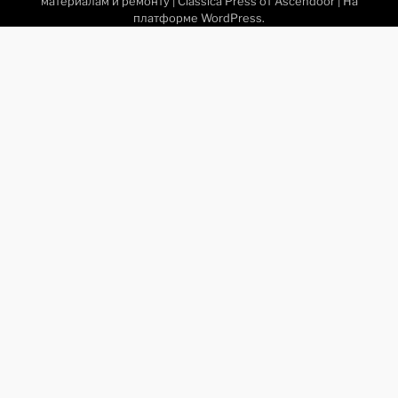
материалам и ремонту
| Classica Press от
Ascendoor
| На
платформе
WordPress
.