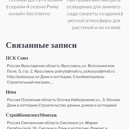
Навигация
сериям 4 сезона Рима
освещение для зимнего
по
онлайн бесплатно
сада: секреты создания
уютной атмосферы для
записям
растений и их хозяев
Связанные записи
ПСК Союз
Россия Ярославская область Ярославль ул. Вспольинское
Поле, 5, стр. 2, Ярославль pskryb@mail.ru, psksoyuz@mail.ru
http://psksoyuz.ru/ Дачи и коттеджи, Стройматериалы
Строительный магазин,…
Нева
Россия Псковская область Опочка Набережная ул., 3, Опочка
Дачи и коттеджи Строительство дачных домов и коттеджей
СтройКомплектМонтаж
Россия Смоленская область Смоленск ул. Марии
Октябрьской, 16, Смоленск Дачи и коттеджи, Ремонт и