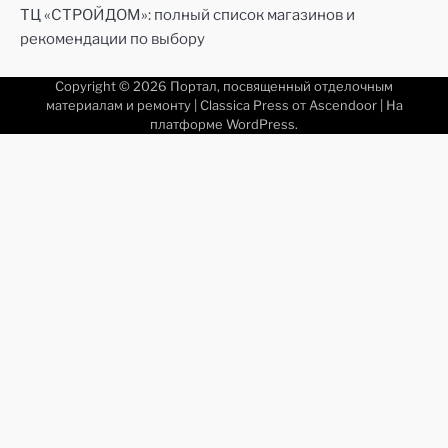
ТЦ «СТРОЙДОМ»: полный список магазинов и
рекомендации по выбору
Copyright © 2026
Портал, посвященный отделочным
материалам и ремонту
| Classica Press от
Ascendoor
| На
платформе
WordPress
.